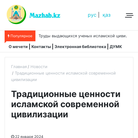
рус
|
қаз
Т
руды выдающихся ученых исламской цивилизации
Популярное
О мечети
Контакты
Электронная библиотека
ДУМК
Главная
Новости
Традиционные ценности исламской современной
цивилизации
Традиционные ценности
исламской современной
цивилизации
22 января 2024