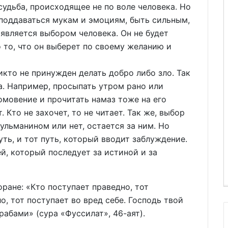
судьба, происходящее не по воле человека. Но
е поддаваться мукам и эмоциям, быть сильным,
 является выбором человека. Он не будет
о то, что он выберет по своему желанию и
кто не принужден делать добро либо зло. Так
а. Например, просыпать утром рано или
омовение и прочитать намаз тоже на его
. Кто не захочет, то не читает. Так же, выбор
сульманином или нет, остается за ним. Но
ть, и тот путь, который вводит заблуждение.
й, который последует за истиной и за
не: «Кто поступает праведно, тот
ло, тот поступает во вред себе. Господь твой
абами» (сура «Фуссилат», 46-аят).