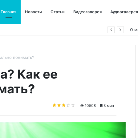
Главная
Новости
Статьи
Видеогалерея
Аудиогалерея
О м
вильно понимать?
а? Как ее
мать?
10508
3 мин