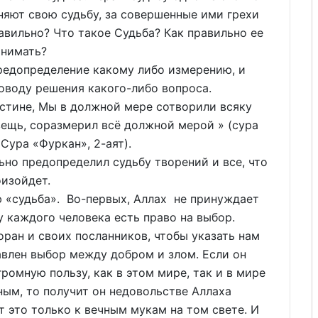
яют свою судьбу, за совершенные ими грехи
авильно? Что такое Судьба? Как правильно ее
онимать?
допределение какому либо измерению, и
оводу решения какого-либо вопроса.
стине, Мы в должной мере сотворили всяку
вещь, соразмерил всё должной мерой » (сура
 Сура «Фуркан», 2-аят).
 предопределил судьбу творений и все, что
оизойдет.
«судьба». Во-первых, Аллах не принуждает
у каждого человека есть право на выбор.
ран и своих посланников, чтобы указать нам
авлен выбор между добром и злом. Если он
ромную пользу, как в этом мире, так и в мире
ным, то получит он недовольстве Аллаха
т это только к вечным мукам на том свете. И