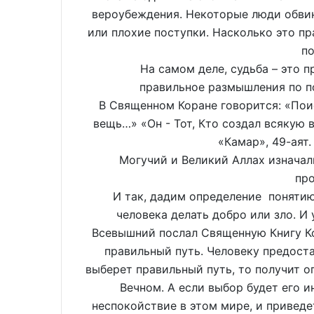
вероубеждения. Некоторые люди обвин
или плохие поступки. Насколько это пр
п
На самом деле, судьба – это пре
правильное размышления по п
В Священном Коране говорится: «Пои
вещь…» «Он - Тот, Кто создал всякую 
«Камар», 49-аят.
Могучий и Великий Аллах изначально
пр
И так, дадим определение понятию 
человека делать добро или зло. И 
Всевышний послал Священную Книгу Ко
правильный путь. Человеку предост
выберет правильный путь, то получит ог
Вечном. А если выбор будет его и
неспокойствие в этом мире, и приведе