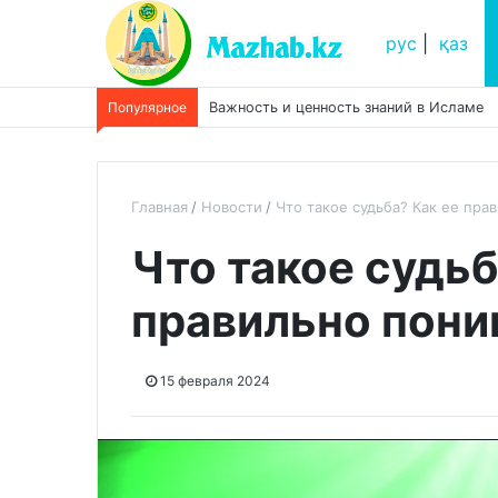
рус
|
қаз
Популярное
Важность и ценность знаний в Исламе
Главная
Новости
Что такое судьба? Как ее пра
Что такое судьб
правильно пони
15 февраля 2024