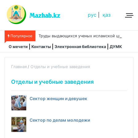
рус
|
қаз
Т
руды выдающихся ученых исламской цивилизации
Популярное
О мечети
Контакты
Электронная библиотека
ДУМК
Главная
Отделы и учебные заведения
Отделы и учебные заведения
Сектор женщин и девушек
Сектор по делам молодежи