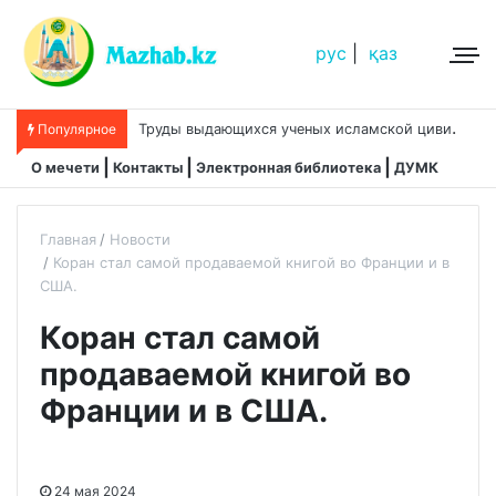
рус
|
қаз
Т
руды выдающихся ученых исламской цивилизации
Популярное
О мечети
Контакты
Электронная библиотека
ДУМК
Главная
Новости
Коран стал самой продаваемой книгой во Франции и в
США.
Коран стал самой
продаваемой книгой во
Франции и в США.
24 мая 2024