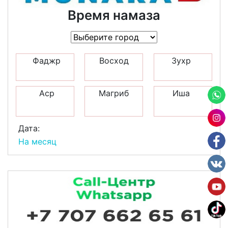
Время намаза
Фаджр
Восход
Зухр
Аср
Магриб
Иша
Дата:
На месяц