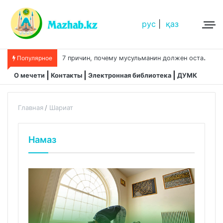
рус
|
қаз
Е
жедневный намаз замедляет старение человека
Популярное
О мечети
Контакты
Электронная библиотека
ДУМК
Главная
Шариат
Намаз