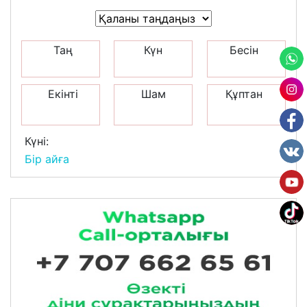
Таң
Күн
Бесін
Екінті
Шам
Құптан
Күні:
Бір айға