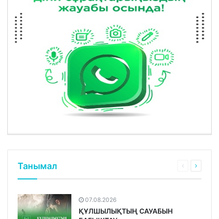
Танымал
07.08.2026
ҚҰЛШЫЛЫҚТЫҢ САУАБЫН