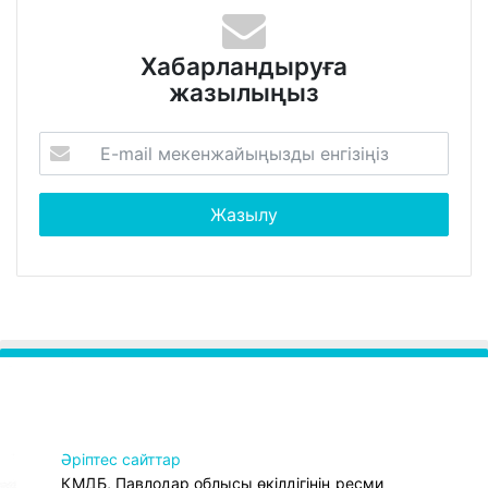
Хабарландыруға
жазылыңыз
Әріптес сайттар
ҚМДБ, Павлодар облысы өкілдігінің ресми