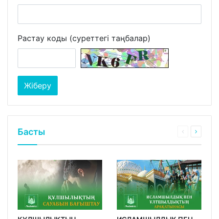
Растау коды (суреттегі таңбалар)
Басты