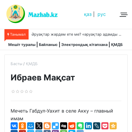
қаз
|
рус
Ә
руақтар жәрдем ете ме? «әруақтар адамды қорғап жүреді»,-дейді сол рас па?
Танымал
Мешіт туралы
Байланыс
Электрондық кітапхана
ҚМДБ
Басты
ҚМДБ
Ибраев Мақсат
Мечеть Габдул-Уахит в селе Акку – главный
имам