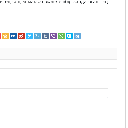
ы ең соңғы мақсат және ешбір заңда оған тең