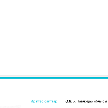
Әріптес сайттар
ҚМДБ, Павлодар облысы ө