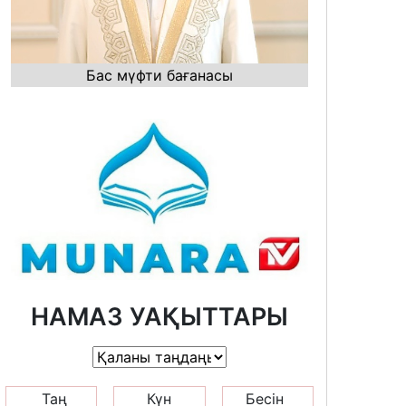
Бас мүфти бағанасы
НАМАЗ УАҚЫТТАРЫ
Таң
Күн
Бесін