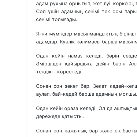
адам рухына орнығып, жетілуі, көркеюі,
Сол үшін адамның сенімі тек осы пар
сенімі толығады.
Яғни мүміндер мұсылмандықтың бірінші с
адамдар. Куәлік кәлимасы барша мұсылма
Одан кейін намаз келеді, бәрін сөзде
Әміршіден қайыршыға дейін бәрін Ал
теңдікті көрсетеді.
Сонан соң зекет бар. Зекет кедей-кеп
аулап, бай-кедей барша адамның молшыл
Одан кейін ораза келеді. Oл да аштықтың
дәрежеде қатысты.
Сонан соң қажылық бар және ең баст