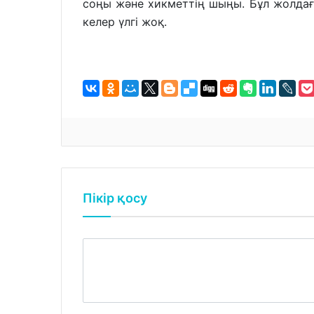
соңы және хикметтің шыңы. Бұл жолдағ
келер үлгі жоқ.
Пікір қосу