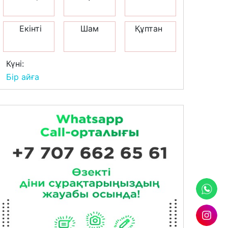
Екінті
Шам
Құптан
Күні:
Бір айға