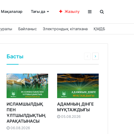
Мақалалар
Тағы да
Жазылу
туралы
Байланыс
Электрондық кітапхана
ҚМДБ
Басты
ИСЛАМШЫЛДЫҚ
АДАМНЫҢ ДІНГЕ
ПЕН
МҰҚТАЖДЫҒЫ
ҰЛТШЫЛДЫҚТЫҢ
05.08.2026
АРАҚАТЫНАСЫ
06.08.2026