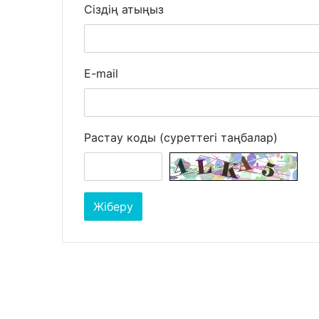
Сіздің атыңыз
E-mail
Растау коды (суреттегі таңбалар)