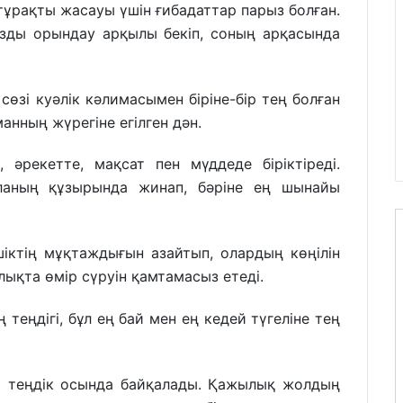
 тұрақты жасауы үшін ғибадаттар парыз болған.
ызды орындау арқылы бекіп, соның арқасында
өзі куәлік кәлимасымен біріне-бір тең болған
нның жүрегіне егілген дән.
, әрекетте, мақсат пен мүддеде біріктіреді.
ланың құзырында жинап, бәріне ең шынайы
шіктің мұқтаждығын азайтып, олардың көңілін
ықта өмір сүруін қамтамасыз етеді.
 теңдігі, бұл ең бай мен ең кедей түгеліне тең
ы теңдік осында байқалады. Қажылық жолдың