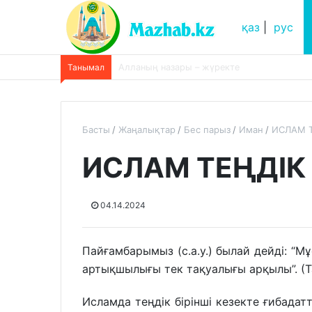
қаз
|
рус
Танымал
Әруақтар жәрдем ете ме? «әруақтар адамд
Басты
Жаңалықтар
Бес парыз
Иман
ИСЛАМ Т
ИСЛАМ ТЕҢДІК 
04.14.2024
Пайғамбарымыз (с.а.у.) былай дейді: “Mұс
артықшылығы тек тақуалығы арқылы”. (Т
Исламда теңдік бірінші кезекте ғибадатт