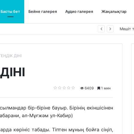
Басты бет
Бейне галерея
Аудио галерея
Жаңалықтар
ы қорғап жүреді»,-дейді сол рас па?
Мешіт 
ЕҢДІК ДІНІ
ДІНІ
6409
1 мин
ылмандар бір-біріне бауыр. Бірінің екіншісінен
абарани, әл-Мұғжәм ул-Кәбир)
арда көрініс табады. Тіптен мұның бойға сіңіп,