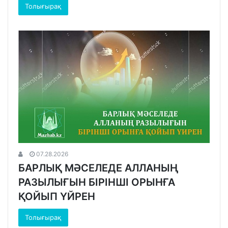
Толығырақ
07.28.2026
БАРЛЫҚ МӘСЕЛЕДЕ АЛЛАНЫҢ
РАЗЫЛЫҒЫН БІРІНШІ ОРЫНҒА
ҚОЙЫП ҮЙРЕН
Толығырақ