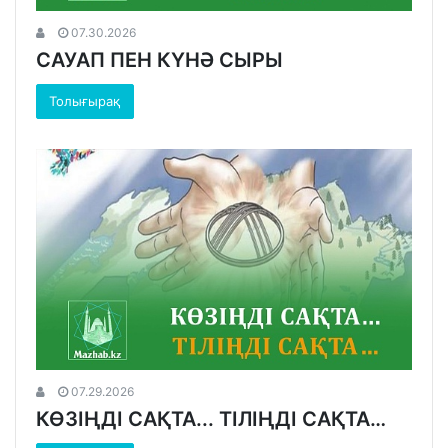
07.30.2026
САУАП ПЕН КҮНӘ СЫРЫ
Толығырақ
07.29.2026
КӨЗІҢДІ САҚТА... ТІЛІҢДІ САҚТА…