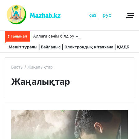
қаз
|
рус
Танымал
Аллаға сенім білдіру және сабыр
Мешіт туралы
Байланыс
Электрондық кітапхана
ҚМДБ
Басты
Жаңалықтар
Жаңалықтар