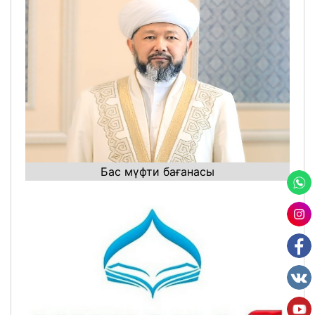
Бас мүфти бағанасы