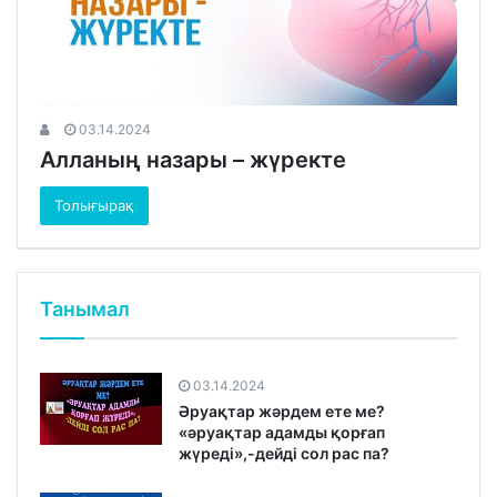
03.14.2024
Алланың назары – жүректе
Толығырақ
Танымал
03.14.2024
Әруақтар жәрдем ете ме?
«әруақтар адамды қорғап
жүреді»,-дейді сол рас па?