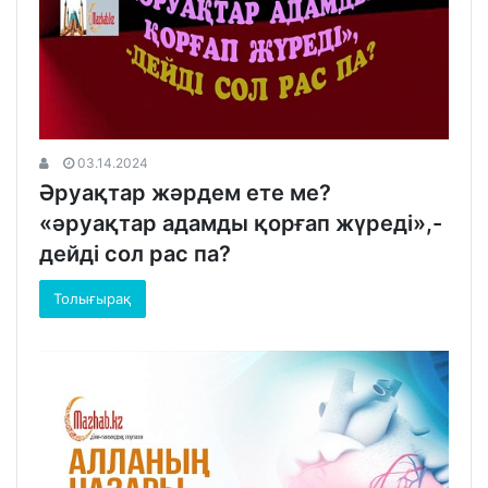
03.14.2024
Әруақтар жәрдем ете ме?
«әруақтар адамды қорғап жүреді»,-
дейді сол рас па?
Толығырақ