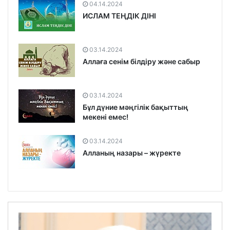
04.14.2024
ИСЛАМ ТЕҢДІК ДІНІ
03.14.2024
Аллаға сенім білдіру және сабыр
03.14.2024
Бұл дүние мәңгілік бақыттың
мекені емес!
03.14.2024
Алланың назары – жүректе