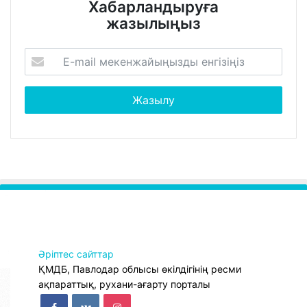
Хабарландыруға
жазылыңыз
Әріптес сайттар
ҚМДБ, Павлодар облысы өкілдігінің ресми
ақпараттық, рухани-ағарту порталы