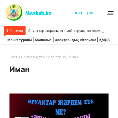
қаз
|
рус
Ә
руақтар жәрдем ете ме? «әруақтар адамды қорғап жүреді»,-дейді сол рас па?
Танымал
Мешіт туралы
Байланыс
Электрондық кітапхана
ҚМДБ
Басты
Жаңалықтар
Бес парыз
Иман
Иман