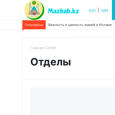
рус
|
қаз
Популярное
Важность и ценность знаний в Исламе
Главная
ДУМК
Отделы