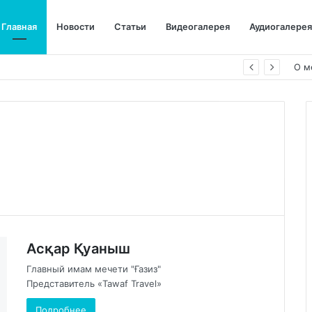
Главная
Новости
Статьи
Видеогалерея
Аудиогалерея
О м
Асқар Қуаныш
Главный имам мечети "Ғазиз"
Представитель «Tawaf Travel»
Подробнее