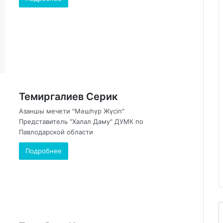
Темиргалиев Серик
Азаншы мечети "Мәшһүр Жүсіп"
Представитель "Халал Даму" ДУМК по
Павлодарской области
Подробнее