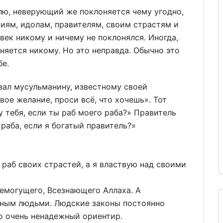
ю, неверующий же поклоняется чему угодно,
иям, идолам, правителям, своим страстям и
век никому и ничему не поклонялся. Иногда,
оняется никому. Но это неправда. Обычно это
бе.
зал мусульманину, известному своей
ое желание, проси всё, что хочешь». Тот
у тебя, если ты раб моего раба?» Правитель
 раба, если я богатый правитель?»
раб своих страстей, а я властвую над своими
емогущего, Всезнающего Аллаха. А
нным людьми. Людские законы постоянно
то очень ненадежный ориентир.