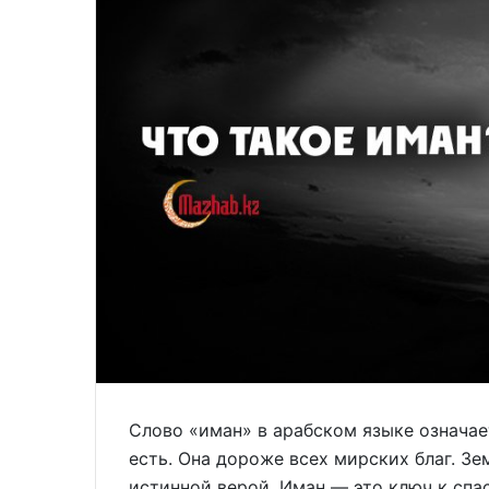
Слово «иман» в арабском языке означает
есть. Она дороже всех мирских благ. З
истинной верой. Иман — это ключ к спа