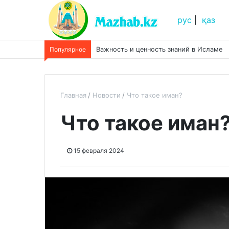
рус
|
қаз
Популярное
Важность и ценность знаний в Исламе
Главная
Новости
Что такое иман?
Что такое иман
15 февраля 2024