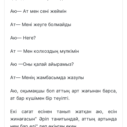
Аю— Ат мен сені жеймін
Ат— Мені жеуге болмайды
Аю— Неге?
Ат — Мен колхоздың мүлкімін
Аю —Оны қалай айырамыз?
Ат— Менің жамбасымда жазулы
Аю, оқымақшы боп аттың арт жағынан барса,
ат бар күшімен бір теуіпті.
Екі сағат есінен танып жатқан аю, есін
жинағасын" Әріп танитындай, аттың артында
нем бар еді" деп өкінген екен.