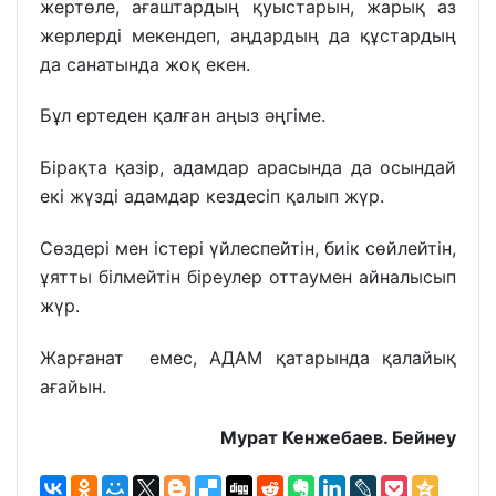
жертөле, ағаштардың қуыстарын, жарық аз
жерлерді мекендеп, аңдардың да құстардың
да санатында жоқ екен.
Бұл ертеден қалған аңыз әңгіме.
Бірақта қазір, адамдар арасында да осындай
екі жүзді адамдар кездесіп қалып жүр.
Сөздері мен істері үйлеспейтін, биік сөйлейтін,
ұятты білмейтін біреулер оттаумен айналысып
жүр.
Жарғанат емес, АДАМ қатарында қалайық
ағайын.
Мурат Кенжебаев. Бейнеу