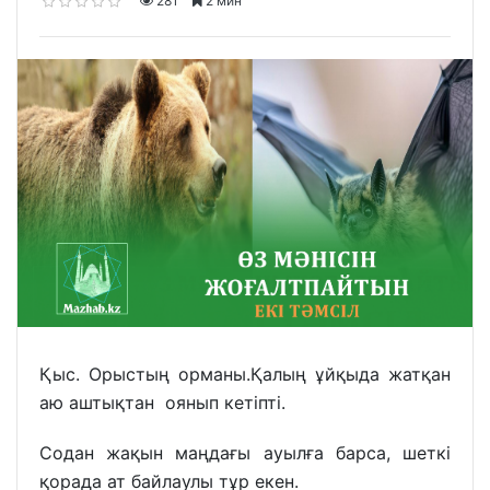
281
2 мин
Қыс. Орыстың орманы.Қалың ұйқыда жатқан
аю аштықтан оянып кетіпті.
Содан жақын маңдағы ауылға барса, шеткі
қорада ат байлаулы тұр екен.