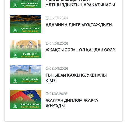
ҰЛТШЫЛДЫҚТЫҢ АРАҚАТЫНАСЫ
05.08.2026
АДАМНЫҢ ДІНГЕ МҰҚТАЖДЫҒЫ
04.08.2026
«ЖАҚСЫ СӨЗ» - ОЛ ҚАНДАЙ СӨЗ?
03.08.2026
ТЫНЫБАЙ ҚАЖЫ КӘУКЕНҰЛЫ
КІМ?
01.08.2026
ЖАЛҒАН ДИПЛОМ ЖАРҒА
ЖЫҒАДЫ