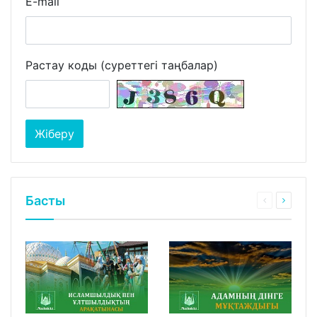
E-mail
Растау коды (суреттегі таңбалар)
Басты