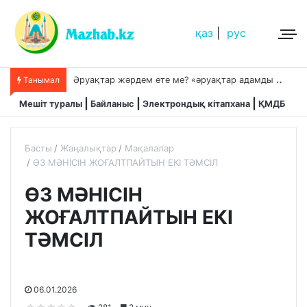
қаз
|
рус
Ә
руақтар жәрдем ете ме? «әруақтар адамды қорғап жүреді»,-дейді сол рас па?
Танымал
Мешіт туралы
Байланыс
Электрондық кітапхана
ҚМДБ
Басты
Жаңалықтар
Мақалалар
ӨЗ МӘНІСІН ЖОҒАЛТПАЙТЫН ЕКІ ТӘМСІЛ
ӨЗ МӘНІСІН
ЖОҒАЛТПАЙТЫН ЕКІ
ТӘМСІЛ
06.01.2026