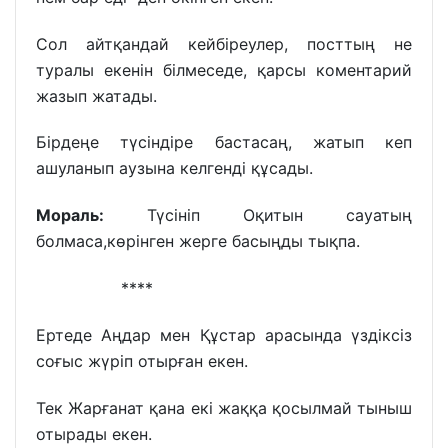
Сол айтқандай кейбіреулер, посттың не
туралы екенін білмеседе, қарсы коментарий
жазып жатады.
Бірдеңе түсіндіре бастасаң, жатып кеп
ашуланып аузына келгенді құсады.
Мораль:
Түсініп Оқитын сауатың
болмаса,көрінген жерге басыңды тықпа.
****
Ертеде Аңдар мен Құстар арасында үздіксіз
соғыс жүріп отырған екен.
Тек Жарғанат қана екі жаққа қосылмай тыныш
отырады екен.