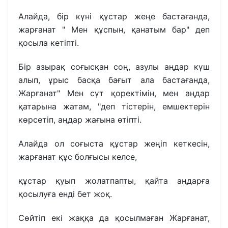
Алайда, бір күні құстар жеңе бастағанда,
жарғанат " Мен құспын, қанатым бар" деп
қосыла кетіпті.
Бір азырақ соғысқан соң, азулы аңдар күш
алып, ұрыс басқа бағыт ала бастағанда,
Жарғанат" Мен сүт қоректімін, мен аңдар
қатарына жатам, "деп тістерін, емшектерін
көрсетіп, аңдар жағына өтіпті.
Алайда ол соғыста құстар жеңіп кеткесін,
жарғанат құс болғысы келсе,
құстар қуып жолатпапты, қайта аңдарға
қосылуға енді бет жоқ.
Сөйтіп екі жаққа да қосылмаған Жарғанат,