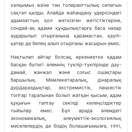
халқымыз өзіне тән толеранттылық сипатын
сақтап қалды. Алайда жаһандану үдерісіндегі
адамзаттың қол жеткізген жетістіктеріне,
сондай-ақ адами құндылықтарға баса назар
аударылып отырғанына қарамастан, қауіп-
қатер де белең алып отырғаны жасырын емес.
Нақтылап айтар болсақ, өркениетке қадам
басқан бүгінгі әлемнің түкпір-түкпірінде дау-
дамай, жанжал және соғыс ошақтары
баршылық. Мемлекетаралық, дінаралық
дүрдараздықтар, экстремистік, лаңкестік
топтар тарапынан болып жатқан қысым, адам
құқығын таптау секілді келеңсіздіктер
тыйылар емес. Бұл арада әлемдегі
экономикалық, әлеуметтік-экологиялық
мәселелердің де біздің болашағымызға, тіпті,