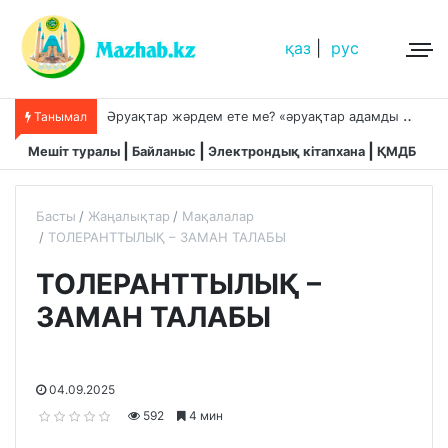
қаз
|
рус
Ә
руақтар жәрдем ете ме? «әруақтар адамды қорғап жүреді»,-дейді сол рас па?
Танымал
Мешіт туралы
Байланыс
Электрондық кітапхана
ҚМДБ
Басты
Жаңалықтар
Мақалалар
ТОЛЕРАНТТЫЛЫҚ – ЗАМАН ТАЛАБЫ
ТОЛЕРАНТТЫЛЫҚ –
ЗАМАН ТАЛАБЫ
04.09.2025
592
4 мин