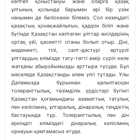
көптеп қоныстануы және оларға қазақ
ұлтының қолында барымен әрі бір үзім
нанымен де бөліскенін білеміз. Сол кезеңдегі
қазақтың қонақжайлығын, қадірін біліп және
бүгінде Қазақстан көптеген ұлттар өкілдерінің
ортақ үйі, қасиетті отаны болып отыр. Діні,
мәдениеті, тілі, салт-дәстүрі әртүрлі
ұлттардың елімізде тату-тәтті өмір сүріп келе
жатқаны абыройымызды арттыра түсуде. Бұл
мәселеде Қазақстанды әлем үлгі тұтады. Ұлы
Даламызда бұрыннан қалыптасқан
толеранттылық, төзімділік үрдістері бүгінгі
Қазақстан қоғамындағы азаматтық татулық
пен келісімнің, ұлтаралық, дінаралық теңдіктің
бастауында тұр. Толеранттылық пен дін
еркіндігі еліміздегі дінаралық келісімнің
орнауын қамтамасыз етуде.