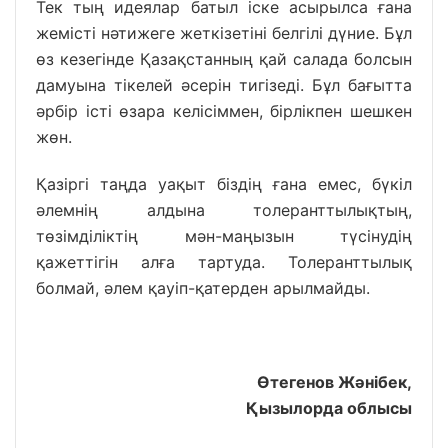
Тек тың идеялар батыл іске асырылса ғана
жемісті нәтижеге жеткізетіні белгілі дүние. Бұл
өз кезегінде Қазақстанның қай салада болсын
дамуына тікелей әсерін тигізеді. Бұл бағытта
әрбір істі өзара келісіммен, бірлікпен шешкен
жөн.
Қазіргі таңда уақыт біздің ғана емес, бүкіл
әлемнің алдына толеранттылықтың,
төзімділіктің мән-маңызын түсінудің
қажеттігін алға тартуда. Толеранттылық
болмай, әлем қауіп-қатерден арылмайды.
Өтегенов Жәнібек,
Қызылорда облысы