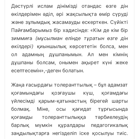
Дәстүрлі ислам дінімізді отандас өзге дін
өкілдерімен әділ, әрі жақсылықта өмір сүруді
және зұлымдық жасамауды ескерткен. Сүйікті
Пайғамбарымыз бір хадисінде: «Кім де кім бір
зиммиға
(мұсылман елінде тұратын өзге дін
өкілдері)
қиыншылық көрсететін болса, мен
ол адамның дұшпанымын. Ал мен кімнің
дұшпаны болсам, онымен ақырет күні жеке
есептесемін»,-деген болатын.
Жаңа ғасырдағы толеранттылық – бұл адамзат
қоғамындағы қозғаушы күш, қоғамдағы
үйлесімді қарым-қатынастың бірегей шарты
болмақ. Міне, осы қағидат тұрғысында
қоғамды толеранттылыққа тәрбиелеудің
барлық мүмкін құралдары педагогикалық
заңдылықтарға негізделіп іске қосылуы тиіс.