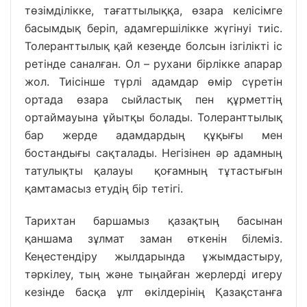
төзімділікке, тағаттылыққа, өзара келісімге
басымдық беріп, адамгершілікке жүгінуі тиіс.
Толеранттылық қай кезеңде болсын ізгілікті іс
ретінде саналған. Ол – рухани бірлікке апарар
жол. Тиісінше түрлі адамдар өмір сүретін
ортада өзара сыйластық пен құрметтің
ортаймауына ұйытқы болады. Толеранттылық
бар жерде адамдардың құқығы мен
бостандығы сақталады. Негізінен әр адамның
татулықты қалауы қоғамның тұтастығын
қамтамасыз етудің бір тетігі.
Тарихтан баршамыз қазақтың басынан
қаншама зұлмат заман өткенін білеміз.
Кеңестендіру жылдарында ұжымдастыру,
тәркілеу, тың және тыңайған жерлерді игеру
кезінде басқа ұлт өкілдерінің Қазақстанға