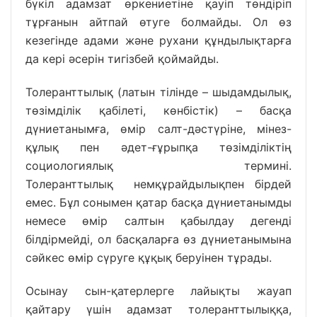
бүкіл адамзат өркениетіне қауіп төндіріп
тұрғанын айтпай өтуге болмайды. Ол өз
кезегінде адами және рухани құндылықтарға
да кері әсерін тигізбей қоймайды.
Толеранттылық (латын тілінде – шыдамдылық,
төзімділік қабілеті, көнбістік) – басқа
дүниетанымға, өмір салт-дәстүріне, мінез-
құлық пен әдет-ғұрыпқа төзімділіктің
социологиялық термині.
Толеранттылық немқұрайдылықпен бірдей
емес. Бұл сонымен қатар басқа дүниетанымды
немесе өмір салтын қабылдау дегенді
білдірмейді, ол басқаларға өз дүниетанымына
сәйкес өмір сүруге құқық беруінен тұрады.
Осынау сын-қатерлерге лайықты жауап
қайтару үшін адамзат толеранттылыққа,