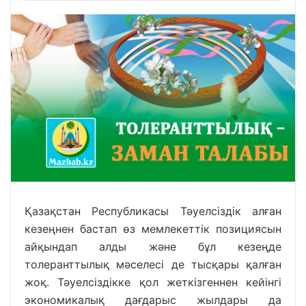
Қазақстан Республикасы Тәуелсіздік алған
кезеңнен бастап өз мемлекеттік позициясын
айқындап алды және бұл кезеңде
толеранттылық мәселесі де тысқары қалған
жоқ. Тәуелсіздікке қол жеткізгеннен кейінгі
экономикалық дағдарыс жылдары да