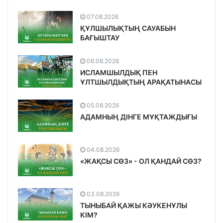
07.08.2026
ҚҰЛШЫЛЫҚТЫҢ САУАБЫН
БАҒЫШТАУ
06.08.2026
ИСЛАМШЫЛДЫҚ ПЕН
ҰЛТШЫЛДЫҚТЫҢ АРАҚАТЫНАСЫ
05.08.2026
АДАМНЫҢ ДІНГЕ МҰҚТАЖДЫҒЫ
04.08.2026
«ЖАҚСЫ СӨЗ» - ОЛ ҚАНДАЙ СӨЗ?
03.08.2026
ТЫНЫБАЙ ҚАЖЫ КӘУКЕНҰЛЫ
КІМ?