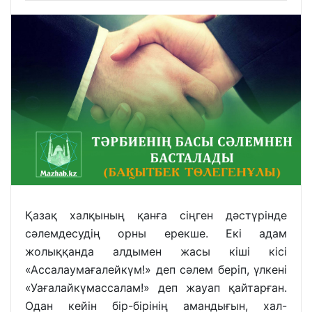
Қазақ халқының қанға сіңген дәстүрінде
сәлемдесудің орны ерекше. Екі адам
жолыққанда алдымен жасы кіші кісі
«Ассалаумағалейкүм!» деп сәлем беріп, үлкені
«Уағалайкүмассалам!» деп жауап қайтарған.
Одан кейін бір-бірінің амандығын, хал-