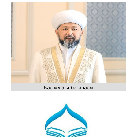
Бас мүфти бағанасы