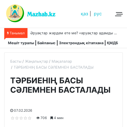
қаз
|
рус
Ә
руақтар жәрдем ете ме? «әруақтар адамды қорғап жүреді»,-дейді сол рас па?
Танымал
Мешіт туралы
Байланыс
Электрондық кітапхана
ҚМДБ
Басты
Жаңалықтар
Мақалалар
ТӘРБИЕНІҢ БАСЫ СӘЛЕМНЕН БАСТАЛАДЫ
ТӘРБИЕНІҢ БАСЫ
СӘЛЕМНЕН БАСТАЛАДЫ
07.02.2026
706
4 мин