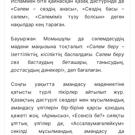
Исламмен біте қайнасқан қазақ дәстүрінде де
«Сәлем – сөздің анасы», «Сөздің басы –
сәлем», «Сәлеміміз түзу болсын» деген
нақылдар кең тараған.
Бауыржан Момышұлы да сәлемдесудің
мәдени маңызына тоқталып:
«Сәлем беру –
ізеттіліктің, кісіліктің баспалдағы. Сәлем беру
сөз бастаудың беташары, танысудың,
достасудың дәнекері»
,
деп бағалаған.
Соңғы уақытта амандасу мәдениетіне
қатысты түрлі пікірлер айтылып жүр.
Қазақтың дәстүрлі сөздері мен мұсылмандық
амандасу үлгілерін бір-біріне қарсы қоюдың
қажеті жоқ. «Армысыз», «Есенсіз бе?» сияқты
ұлттық үлгілер де, «Ассалаумағалейкүм»
секілді мұсылмандық амандасу да