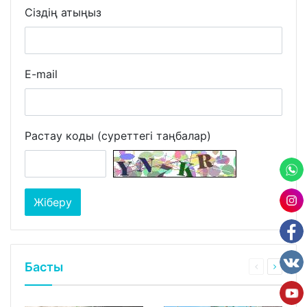
Сіздің атыңыз
E-mail
Растау коды (суреттегі таңбалар)
Басты