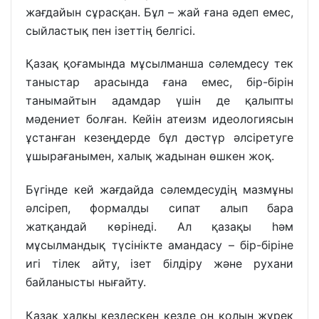
жағдайын сұрасқан. Бұл – жай ғана әдеп емес,
сыйластық пен ізеттің белгісі.
Қазақ қоғамында мұсылманша сәлемдесу тек
таныстар арасында ғана емес, бір-бірін
танымайтын адамдар үшін де қалыпты
мәдениет болған. Кейін атеизм идеологиясын
ұстанған кезеңдерде бұл дәстүр әлсіретуге
ұшырағанымен, халық жадынан өшкен жоқ.
Бүгінде кей жағдайда сәлемдесудің мазмұны
әлсіреп, формалды сипат алып бара
жатқандай көрінеді. Ал қазақы һәм
мұсылмандық түсінікте амандасу – бір-біріне
игі тілек айту, ізет білдіру және рухани
байланысты нығайту.
Қазақ халқы кездескен кезде оң қолын жүрек