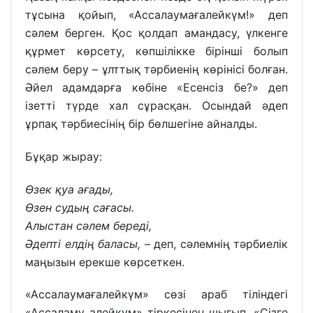
тұсына қойып, «Ассалаумағалейкүм!» деп
сәлем берген. Қос қолдап амандасу, үлкенге
құрмет көрсету, көпшілікке бірінші болып
сәлем беру – ұлттық тәрбиенің көрінісі болған.
Әйел адамдарға көбіне «Есенсіз бе?» деп
ізетті түрде хал сұрасқан. Осындай әдеп
ұрпақ тәрбиесінің бір бөлшегіне айналды.
Бұқар жырау:
Өзек қуа ағады,
Өзен судың сағасы.
Алыстан сәлем береді,
Әдепті елдің баласы,
–
деп, сәлемнің тәрбиелік
маңызын ерекше көрсеткен.
«Ассалаумағалейкүм» сөзі араб тіліндегі
«Ассаламу алейкум» тіркесінен шығып, «Сізге