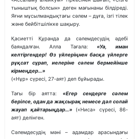
тыныштық болсын» деген мағынаны білдіреді.
Яғни мұсылмандықтағы сәлем – дұға, ізгі тілек
және бейбітшілікке шақыру.
Қасиетті Құранда да сәлемдесудің әдебі
баяндалған. Алла Тағала:
«Уа, иман
келтіргендер! Өз үйлеріңнен басқа үйлерге
рұқсат сұрап, иелеріне сәлем бермейінше
кірмеңдер…»
(«Нұр» сүресі, 27-аят) деп бұйырады.
Тағы бір аятта:
«Егер сендерге сәлем
берілсе, одан да жақсырақ немесе дәл солай
жауап қайтарыңдар…»
(«Ниса» сүресі, 86-
аят) делінген.
Сәлемдесудің мәні – адамдар арасындағы