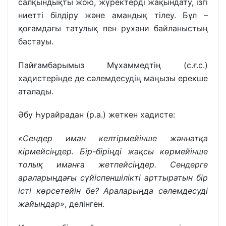
салқындықты жою, жүректерді жақындату, ізгі
ниетті білдіру және амандық тілеу. Бұл –
қоғамдағы татулық пен рухани байланыстың
бастауы.
Пайғамбарымыз Мұхаммедтің (с.ғ.с.)
хадистерінде де сәлемдесудің маңызы ерекше
аталады.
Әбу Һурайрадан (р.а.) жеткен хадисте:
«Сендер иман келтірмейінше жәннатқа
кірмейсіңдер. Бір-біріңді жақсы көрмейінше
толық иманға жетпейсіңдер. Сендерге
араларыңдағы сүйіспеншілікті арттыратын бір
істі көрсетейін бе? Араларыңда сәлемдесуді
жайыңдар»
, делінген.