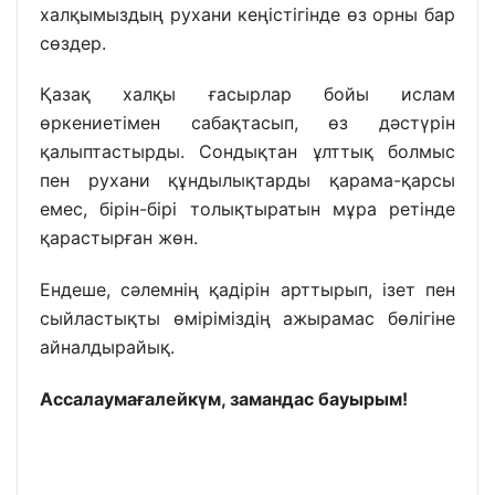
халқымыздың рухани кеңістігінде өз орны бар
сөздер.
Қазақ халқы ғасырлар бойы ислам
өркениетімен сабақтасып, өз дәстүрін
қалыптастырды. Сондықтан ұлттық болмыс
пен рухани құндылықтарды қарама-қарсы
емес, бірін-бірі толықтыратын мұра ретінде
қарастырған жөн.
Ендеше, сәлемнің қадірін арттырып, ізет пен
сыйластықты өміріміздің ажырамас бөлігіне
айналдырайық.
Ассалаумағалейкүм, замандас бауырым!