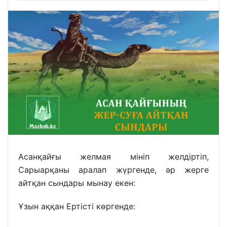
Асанқайғы желмая мініп желдіртіп,
Сарыарқаны аралап жүргенде, әр жерге
айтқан сындары мынау екен:
Ұзын аққан Ертісті көргенде: