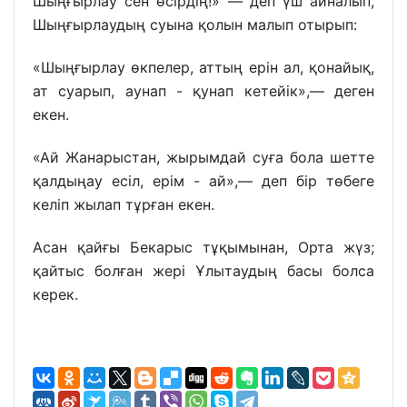
Шыңғырлау сен өсірдің!» — деп үш айналып,
Шыңғырлаудың суына қолын малып отырып:
«Шыңғырлау өкпелер, аттың ерін ал, қонайық,
ат суарып, аунап - қунап кетейік»,— деген
екен.
«Ай Жанарыстан, жырымдай суға бола шетте
қалдыңау есіл, ерім - ай»,— деп бір төбеге
келіп жылап тұрған екен.
Асан қайғы Бекарыс тұқымынан, Орта жүз;
қайтыс болған жері Ұлытаудың басы болса
керек.