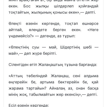
екен. Бос жылқы шілдерлеп қойғандай
тоқтайтын, жылқының қонысы екен»,— депті.
Өлеңті өзенін көргенде, тоқтап ешнәрсе
айтпай, өлеңдете берген екен. «Неге
үндемейсіз?» — дегенде, аз тұрып:
«Өлеңтінің суы — май, Шідертінің шөбі —
май»,— деп жүре беріпті.
Сілентіден өтіп Жалаңаштың тұзына барғанда:
«Аттың төбеліндей Жалаңаш, сені алдыма
өңгерейін бе, артыма бөктерейін бе, қай
жарама тартайын? Айналаң аз, онан басқа
мінің жоқ, табылмайтын жер екенсің»,— депті.
Есіл өзенін көргенде: