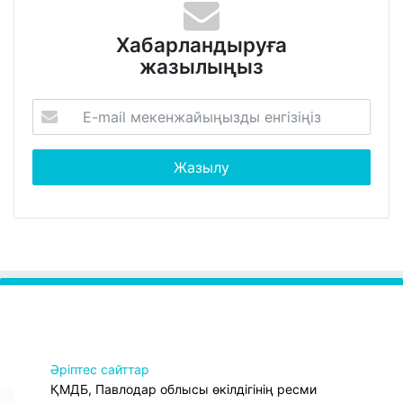
Хабарландыруға
жазылыңыз
Әріптес сайттар
ҚМДБ, Павлодар облысы өкілдігінің ресми