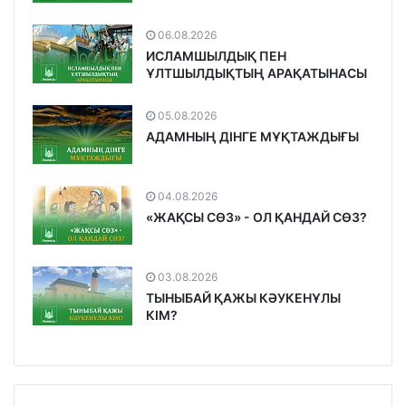
06.08.2026
ИСЛАМШЫЛДЫҚ ПЕН
ҰЛТШЫЛДЫҚТЫҢ АРАҚАТЫНАСЫ
05.08.2026
АДАМНЫҢ ДІНГЕ МҰҚТАЖДЫҒЫ
04.08.2026
«ЖАҚСЫ СӨЗ» - ОЛ ҚАНДАЙ СӨЗ?
03.08.2026
ТЫНЫБАЙ ҚАЖЫ КӘУКЕНҰЛЫ
КІМ?