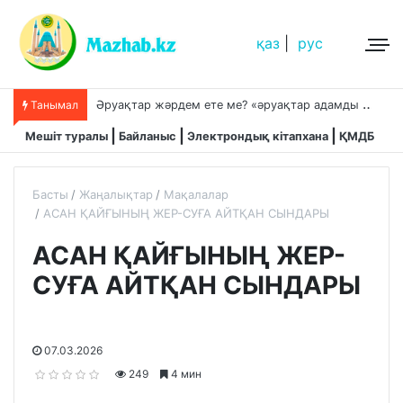
қаз
|
рус
Ә
руақтар жәрдем ете ме? «әруақтар адамды қорғап жүреді»,-дейді сол рас па?
Танымал
Мешіт туралы
Байланыс
Электрондық кітапхана
ҚМДБ
Басты
Жаңалықтар
Мақалалар
АСАН ҚАЙҒЫНЫҢ ЖЕР-СУҒА АЙТҚАН СЫНДАРЫ
АСАН ҚАЙҒЫНЫҢ ЖЕР-
СУҒА АЙТҚАН СЫНДАРЫ
07.03.2026
249
4 мин