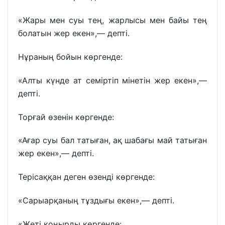
«Жары мен суы тең, жарлысы мен байы тең
болатын жер екен»,— депті.
Нұраның бойын көргенде:
«Алты күнде ат семіртіп мінетін жер екен»,—
депті.
Торғай өзенін көргенде:
«Ағар суы бал татыған, ақ шабағы май татыған
жер екен»,— депті.
Терісаққан деген өзенді көргенде:
«Сарыарқаның тұздығы екен»,— депті.
«Жеті қоңырды көргенде: