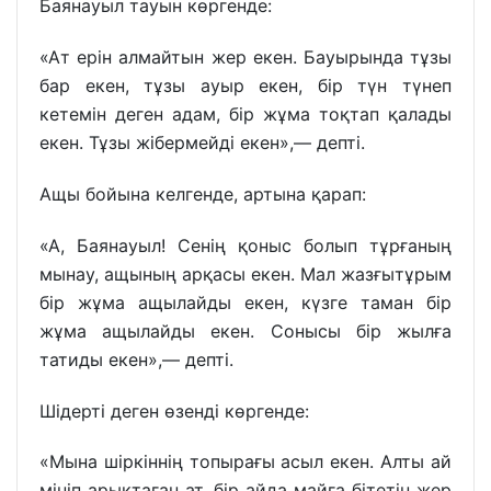
Баянауыл тауын көргенде:
«Ат ерін алмайтын жер екен. Бауырында тұзы
бар екен, тұзы ауыр екен, бір түн түнеп
кетемін деген адам, бір жұма тоқтап қалады
екен. Тұзы жібермейді екен»,— депті.
Ащы бойына келгенде, артына қарап:
«А, Баянауыл! Сенің қоныс болып тұрғаның
мынау, ащының арқасы екен. Мал жазғытұрым
бір жұма ащылайды екен, күзге таман бір
жұма ащылайды екен. Сонысы бір жылға
татиды екен»,— депті.
Шідерті деген өзенді көргенде:
«Мына шіркіннің топырағы асыл екен. Алты ай
мініп арықтаған ат, бір айда майға бітетін жер