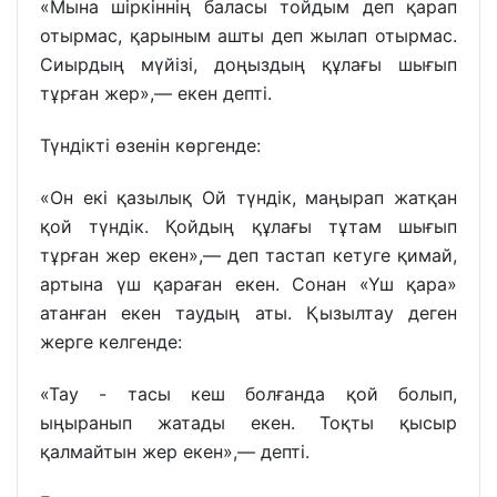
«Мына шіркіннің баласы тойдым деп қарап
отырмас, қарыным ашты деп жылап отырмас.
Сиырдың мүйізі, доңыздың құлағы шығып
тұрған жер»,— екен депті.
Түндікті өзенін көргенде:
«Он екі қазылық Ой түндік, маңырап жатқан
қой түндік. Қойдың құлағы тұтам шығып
тұрған жер екен»,— деп тастап кетуге қимай,
артына үш қараған екен. Сонан «Үш қара»
атанған екен таудың аты. Қызылтау деген
жерге келгенде:
«Тау - тасы кеш болғанда қой болып,
ыңыранып жатады екен. Тоқты қысыр
қалмайтын жер екен»,— депті.