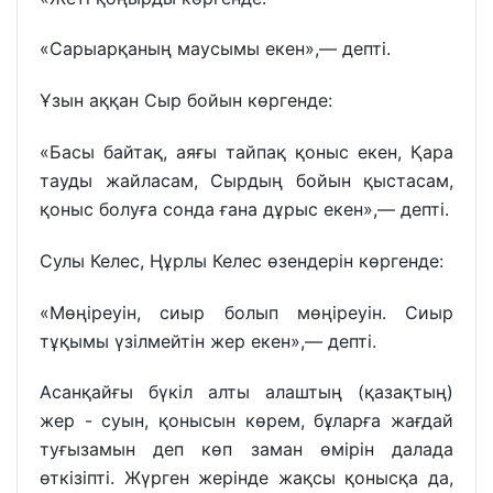
«Сарыарқаның маусымы екен»,— депті.
Ұзын аққан Сыр бойын көргенде:
«Басы байтақ, аяғы тайпақ қоныс екен, Қара
тауды жайласам, Сырдың бойын қыстасам,
қоныс болуға сонда ғана дұрыс екен»,— депті.
Сулы Келес, Ңұрлы Келес өзендерін көргенде:
«Мөңіреуін, сиыр болып мөңіреуін. Сиыр
тұқымы үзілмейтін жер екен»,— депті.
Асанқайғы бүкіл алты алаштың (қазақтың)
жер - суын, қонысын көрем, бұларға жағдай
туғызамын деп көп заман өмірін далада
өткізіпті. Жүрген жерінде жақсы қонысқа да,