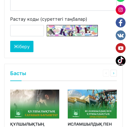
Растау коды (суреттегі таңбалар)
Басты
ҚҰЛШЫЛЫҚТЫҢ
ИСЛАМШЫЛДЫҚ ПЕН