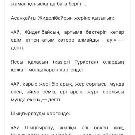
жаман қонысқа да баға беріпті.
Асанқайғы Жиделібайсын жеріне қызығып:
«Ай, Жиделібайсын, артыма бөктеріп кетер
едім, әттең атым көтере алмайды - ау!» —
депті.
Яссы қаласын (қазіргі Түркстан) олардың
қожа - молдаларын көргенде:
«Ай, қарыс жері бір арық, жер сорлысы мұнда
екен, әйелі семіз, ері арық, жұрт сорлысы
мұнда екен»,— депті.
Шыңғырлауды көргенде:
«Ай Шыңғырлау, жылқы өзі өскен жоқ,