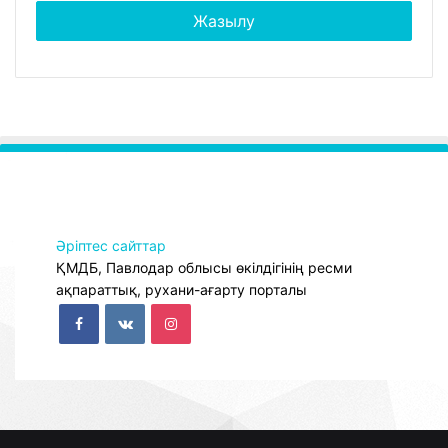
Әріптес сайттар
ҚМДБ, Павлодар облысы өкілдігінің ресми
ақпараттық, рухани-ағарту порталы