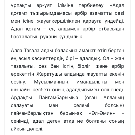
ұрпақты ар-ұят іліміне тәрбиелеу. «Адал
қоғам» тұжырымдамасы әрбір азаматты сөзі
мен ісіне жауапкершілікпен қарауға үндейді.
Адал қоғам – ең алдымен әрбір отбасыдан
басталатын рухани құндылық.
Алла Тағала адам баласына аманат етіп берген
ең асыл қасиеттердің бірі – адалдық. Ол – жан
тазалығы, сөз бен істің бірлігі және әрбір
әрекеттің Жаратушы алдында жауапты екенін
сезіну. Мұсылманның имандылығы мен
шынайы келбеті оның адалдығымен өлшенеді.
Ардақты Пайғамбарымыз (оған Алланың
салауаты мен сәлемі болсын)
пайғамбарлықтан бұрын-ақ «Әл-Әмин» –
сенімді, адал деген атқа ие болғаны соның
айқын дәлелі.