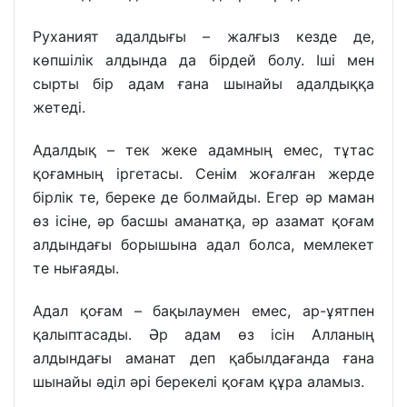
Руханият адалдығы – жалғыз кезде де,
көпшілік алдында да бірдей болу. Іші мен
сырты бір адам ғана шынайы адалдыққа
жетеді.
Адалдық – тек жеке адамның емес, тұтас
қоғамның іргетасы. Сенім жоғалған жерде
бірлік те, береке де болмайды. Егер әр маман
өз ісіне, әр басшы аманатқа, әр азамат қоғам
алдындағы борышына адал болса, мемлекет
те нығаяды.
Адал қоғам – бақылаумен емес, ар-ұятпен
қалыптасады. Әр адам өз ісін Алланың
алдындағы аманат деп қабылдағанда ғана
шынайы әділ әрі берекелі қоғам құра аламыз.