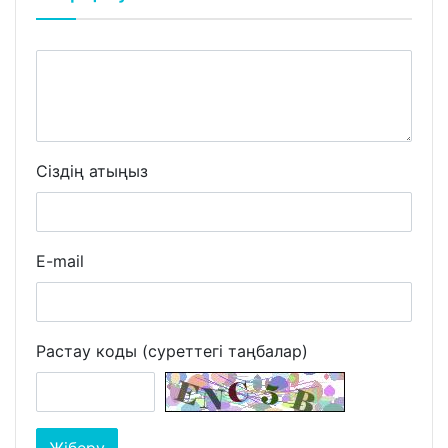
Сіздің атыңыз
E-mail
Растау коды (суреттегі таңбалар)