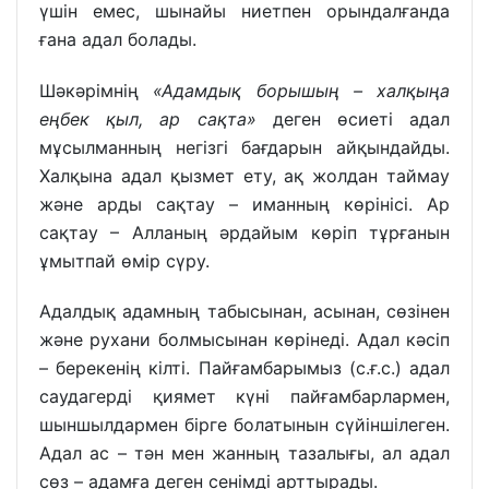
үшін емес, шынайы ниетпен орындалғанда
ғана адал болады.
Шәкәрімнің
«Адамдық борышың – халқыңа
еңбек қыл, ар сақта»
деген өсиеті адал
мұсылманның негізгі бағдарын айқындайды.
Халқына адал қызмет ету, ақ жолдан таймау
және арды сақтау – иманның көрінісі. Ар
сақтау – Алланың әрдайым көріп тұрғанын
ұмытпай өмір сүру.
Адалдық адамның табысынан, асынан, сөзінен
және рухани болмысынан көрінеді. Адал кәсіп
– берекенің кілті. Пайғамбарымыз (с.ғ.с.) адал
саудагерді қиямет күні пайғамбарлармен,
шыншылдармен бірге болатынын сүйіншілеген.
Адал ас – тән мен жанның тазалығы, ал адал
сөз – адамға деген сенімді арттырады.