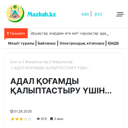
қаз
|
рус
Ә
руақтар жәрдем ете ме? «әруақтар адамды қорғап жүреді»,-дейді сол рас па?
Танымал
Мешіт туралы
Байланыс
Электрондық кітапхана
ҚМДБ
Басты
Жаңалықтар
Мақалалар
АДАЛ ҚОҒАМДЫ ҚАЛЫПТАСТЫРУ ҮШІН...
АДАЛ ҚОҒАМДЫ
ҚАЛЫПТАСТЫРУ ҮШІН...
01.26.2026
619
3 мин