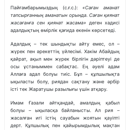
Пайғамбарымыздың (с.ғ.с.):
«Саған аманат
тапсырғанның аманатын орында. Саған қиянат
жасағанға сен қиянат жасама»
деген хадисі
адалдықтың өмірлік қағида екенін көрсетеді.
Адалдық – тек шындықты айту емес, ол –
жүрек пен әрекеттің үйлесімі. Хакім Абайдың
қайрат, ақыл мен жүрек бірлігін дәріптеуі де
осы ұстаныммен сабақтас. Ең әуелі адам
Аллаға адал болуы тиіс. Бұл – құлшылықта
ықыласты болу, риядан сақтану және әрбір
істі тек Жаратушы разылығы үшін атқару.
Имам Ғазали айтқандай, амалдың қабыл
болуы – ықыласқа байланысты. Ал рия –
жасалған игі істің сауабын жоятын қауіпті
дерт. Құлшылық пен қайырымдылық мақтан