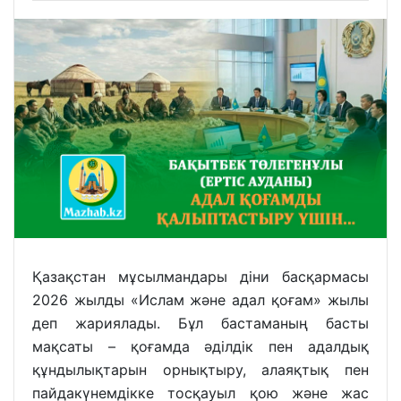
Қазақстан мұсылмандары діни басқармасы
2026 жылды «Ислам және адал қоғам» жылы
деп жариялады. Бұл бастаманың басты
мақсаты – қоғамда әділдік пен адалдық
құндылықтарын орнықтыру, алаяқтық пен
пайдакүнемдікке тосқауыл қою және жас