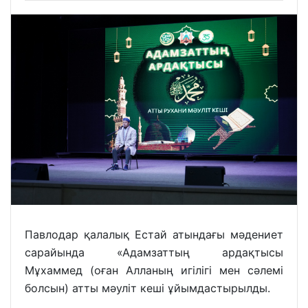
Павлодар қалалық Естай атындағы мәдениет
сарайында «Адамзаттың ардақтысы
Мұхаммед (оған Алланың игілігі мен сәлемі
болсын) атты мәуліт кеші ұйымдастырылды.