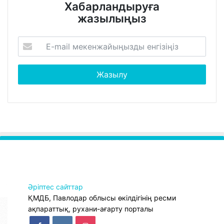
Хабарландыруға
жазылыңыз
Әріптес сайттар
ҚМДБ, Павлодар облысы өкілдігінің ресми
ақпараттық, рухани-ағарту порталы