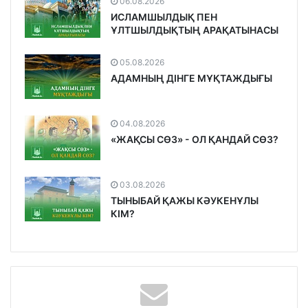
06.08.2026
ИСЛАМШЫЛДЫҚ ПЕН
ҰЛТШЫЛДЫҚТЫҢ АРАҚАТЫНАСЫ
05.08.2026
АДАМНЫҢ ДІНГЕ МҰҚТАЖДЫҒЫ
04.08.2026
«ЖАҚСЫ СӨЗ» - ОЛ ҚАНДАЙ СӨЗ?
03.08.2026
ТЫНЫБАЙ ҚАЖЫ КӘУКЕНҰЛЫ
КІМ?