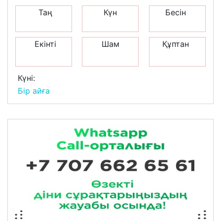
Таң
Күн
Бесін
Екінті
Шам
Құптан
Күні:
Бір айға