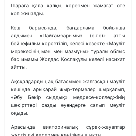
Шараға қала халқы, көрермен жамағат өте
көп жиналды.
Кеш барысында, бағдарлама бойынша
алдымен «Пайғамбарымыз (с.ғ.с)» атты
бейнефильм көрсетіліп, келесі кезекте «Мәуліт
мерекесінің мәні мен мазмұны» туралы облыс
бас имамы Жолдас Қоспақұлы келелі насихат
айтты.
Ақсқалдардың ақ батасымен жалғасқан мәуліт
кешінде арықарай жыр-термелер шырқалып,
«Әбу Бәкір сыддық» медресе-колледжінің
шәкірттері сазды әуендерге салып мәуліт
оқыды.
Арасында викториналық сұрақ-жауаптар
жүргізілуі көрермен көңілінен шықты.