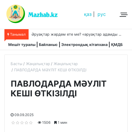
қаз
|
рус
Ә
руақтар жәрдем ете ме? «әруақтар адамды қорғап жүреді»,-дейді сол рас па?
Танымал
Мешіт туралы
Байланыс
Электрондық кітапхана
ҚМДБ
Басты
Жаңалықтар
Жаңалықтар
ПАВЛОДАРДА МӘУЛІТ КЕШІ ӨТКІЗІЛДІ
ПАВЛОДАРДА МӘУЛІТ
КЕШІ ӨТКІЗІЛДІ
09.09.2025
1506
1 мин