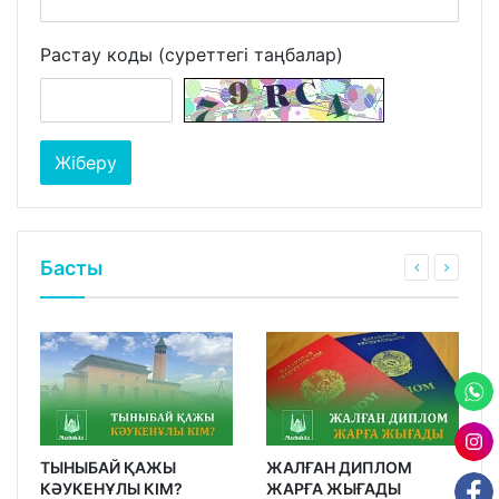
Растау коды (суреттегі таңбалар)
Басты
ТЫНЫБАЙ ҚАЖЫ
ЖАЛҒАН ДИПЛОМ
КӘУКЕНҰЛЫ КІМ?
ЖАРҒА ЖЫҒАДЫ