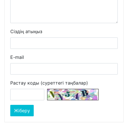
Сіздің атыңыз
E-mail
Растау коды (суреттегі таңбалар)