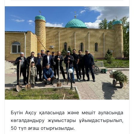
Бүгін Ақсу қаласында және мешіт ауласында
көгалдандыру жұмыстары ұйымдастырылып,
50 түп ағаш отырғызылды.