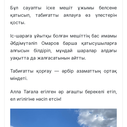
Бұл сауапты іске мешіт ұжымы белсене
қатысып, табиғатты аялауға өз үлестерін
қосты.
Іс-шараға ұйытқы болған мешіттің бас имамы
Әбдімүтәліп Омаров барша қатысушыларға
алғысын білдіріп, мұндай шаралар алдағы
уақытта да жалғасатынын айтты.
Табиғатты қорғау — әрбір азаматтың ортақ
міндеті.
Алла Тағала егілген әр ағашты берекелі етіп,
ел игілігіне нәсіп етсін!