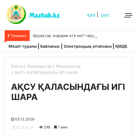
қаз
|
рус
Ә
руақтар жәрдем ете ме? «әруақтар адамды қорғап жүреді»,-дейді сол рас па?
Танымал
Мешіт туралы
Байланыс
Электрондық кітапхана
ҚМДБ
Басты
Жаңалықтар
Жаңалықтар
АҚСУ ҚАЛАСЫНДАҒЫ ИГІ ШАРА
АҚСУ ҚАЛАСЫНДАҒЫ ИГІ
ШАРА
05.13.2026
298
1 мин