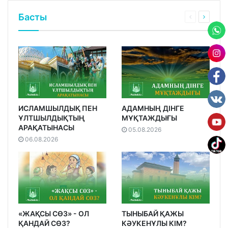
Басты
ИСЛАМШЫЛДЫҚ ПЕН
АДАМНЫҢ ДІНГЕ
ҰЛТШЫЛДЫҚТЫҢ
МҰҚТАЖДЫҒЫ
АРАҚАТЫНАСЫ
05.08.2026
06.08.2026
«ЖАҚСЫ СӨЗ» - ОЛ
ТЫНЫБАЙ ҚАЖЫ
ҚАНДАЙ СӨЗ?
КӘУКЕНҰЛЫ КІМ?