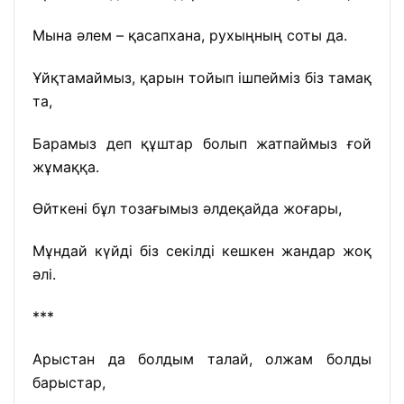
Мына әлем – қасапхана, рухыңның соты да.
Ұйқтамаймыз, қарын тойып ішпейміз біз тамақ
та,
Барамыз деп құштар болып жатпаймыз ғой
жұмаққа.
Өйткені бұл тозағымыз әлдеқайда жоғары,
Мұндай күйді біз секілді кешкен жандар жоқ
әлі.
***
Арыстан да болдым талай, олжам болды
барыстар,