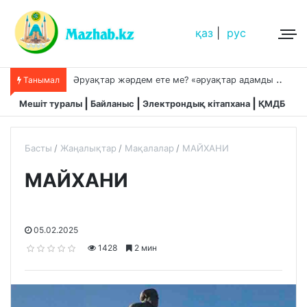
қаз
|
рус
Ә
руақтар жәрдем ете ме? «әруақтар адамды қорғап жүреді»,-дейді сол рас па?
Танымал
Мешіт туралы
Байланыс
Электрондық кітапхана
ҚМДБ
Басты
Жаңалықтар
Мақалалар
МАЙХАНИ
МАЙХАНИ
05.02.2025
1428
2 мин