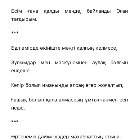
Есім ғана қалды менде, байланды Оған
тағдырым.
***
Бұл өмірде өкініште мәңгі қалғың келмесе,
Зұлымдар мен маскүнемнен аулақ болғын
ендеше.
Кәпір болып иманыңды алсаң егер жоғалтып,
Ғашық болып қала алмассың ұмтылғанмен сен
неше.
***
Өртенеміз дәйім біздер махаббаттың отына,