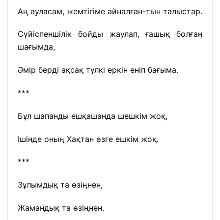
Аң ауласам, жемтігіме айналған-тын талыстар.
Сүйіспеншілік бойды жаулап, ғашық болған
шағымда,
Әмір берді ақсақ түлкі еркін еніп бағыма.
***
Бұл шапанды ешқашанда шешкім жоқ,
Ішінде оның Хақтан өзге ешкім жоқ.
***
Зұлымдық та өзіңнен,
Жамандық та өзіңнен.