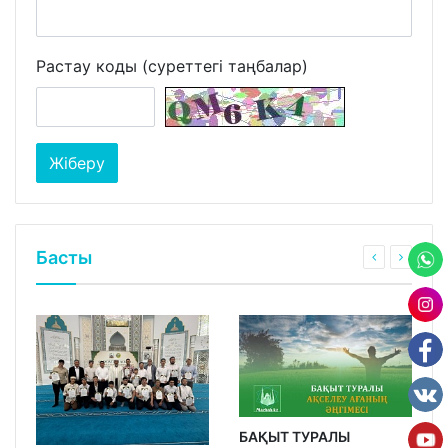
Растау коды (суреттегі таңбалар)
Басты
БАҚЫТ ТУРАЛЫ