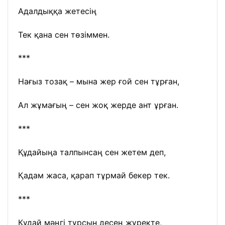
Адалдыққа жетесің
Тек қана сен төзіммен.
***
Нағыз тозақ – мына жер ғой сен тұрған,
Ал жұмағың – сен жоқ жерде ант ұрған.
***
Құдайыңа талпынсаң сен жетем деп,
Қадам жаса, қарап тұрмай бекер тек.
***
Құдай мәңгі тұрсын десең жүректе,