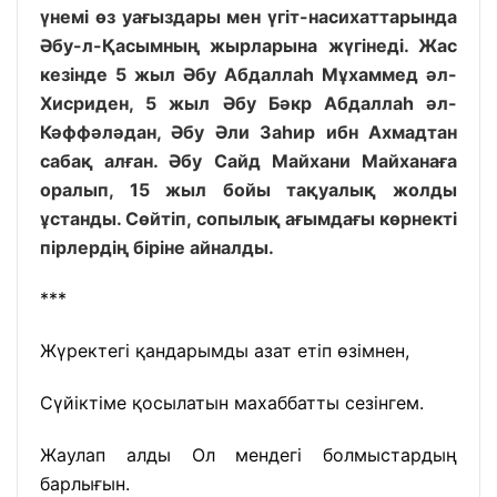
үнемі өз уағыздары мен үгіт-насихаттарында
Әбу-л-Қасымның жырларына жүгінеді. Жас
кезінде 5 жыл Әбу Абдаллаһ Мұхаммед әл-
Хисриден, 5 жыл Әбу Бәкр Абдаллаһ әл-
Кәффәләдан, Әбу Әли Заһир ибн Ахмадтан
сабақ алған. Әбу Сайд Майхани Майханаға
оралып, 15 жыл бойы тақуалық жолды
ұстанды. Сөйтіп, сопылық ағымдағы көрнекті
пірлердің біріне айналды.
***
Жүректегі қандарымды азат етіп өзімнен,
Сүйіктіме қосылатын махаббатты сезінгем.
Жаулап алды Ол мендегі болмыстардың
барлығын.