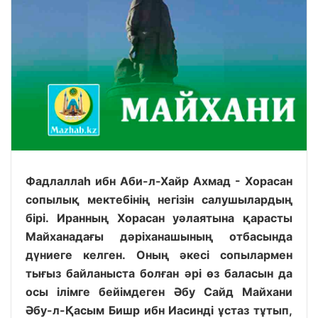
Фадлаллаһ ибн Аби-л-Хайр Ахмад - Хорасан
сопылық мектебінің негізін салушылардың
бірі. Иранның Хорасан уәлаятына қарасты
Майханадағы дәріханашының отбасында
дүниеге келген. Оның әкесі сопылармен
тығыз байланыста болған әрі өз баласын да
осы ілімге бейімдеген Әбу Сайд Майхани
Әбу-л-Қасым Бишр ибн Иасинді ұстаз тұтып,