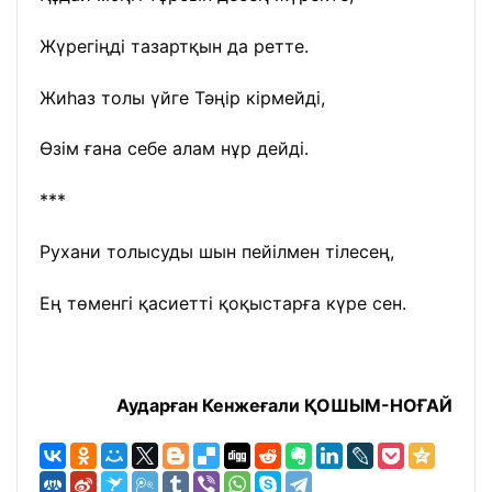
Жүрегіңді тазартқын да ретте.
Жиһаз толы үйге Тәңір кірмейді,
Өзім ғана себе алам нұр дейді.
***
Рухани толысуды шын пейілмен тілесең,
Ең төменгі қасиетті қоқыстарға күре сен.
Аударған Кенжеғали ҚОШЫМ-НОҒАЙ