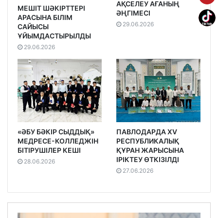
АҚСЕЛЕУ АҒАНЫҢ
МЕШІТ ШӘКІРТТЕРІ
ӘҢГІМЕСІ
АРАСЫНА БІЛІМ
29.06.2026
САЙЫСЫ
ҰЙЫМДАСТЫРЫЛДЫ
29.06.2026
«ӘБУ БӘКІР СЫДДЫҚ»
ПАВЛОДАРДА XV
МЕДРЕСЕ-КОЛЛЕДЖІН
РЕСПУБЛИКАЛЫҚ
БІТІРУШІЛЕР КЕШІ
ҚҰРАН ЖАРЫСЫНА
ІРІКТЕУ ӨТКІЗІЛДІ
28.06.2026
27.06.2026